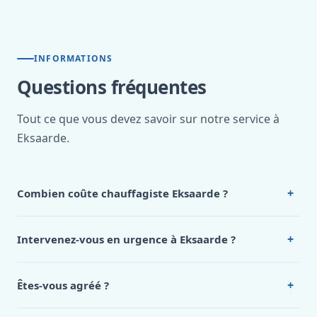
INFORMATIONS
Questions fréquentes
Tout ce que vous devez savoir sur notre service à
Eksaarde.
+
Combien coûte chauffagiste Eksaarde ?
Nos tarifs sont publics et figurent dans le
tableau des prix
de notre hub service. Pour un devis personnalisé à
+
Intervenez-vous en urgence à Eksaarde ?
Eksaarde, appelez le 0472 53 24 26.
Oui, 24h/7, y compris dimanches et jours fériés.
Intervention en moins de 45 minutes en zone urbaine.
+
Êtes-vous agréé ?
Oui. Sanichauffe est une entreprise enregistrée et assurée