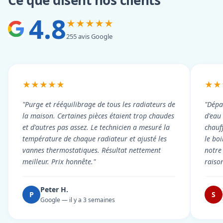
Ce que disent nos clients
4.8
★★★★★
255 avis Google
★★★★★
★★
"Purge et rééquilibrage de tous les radiateurs de
"Dépa
la maison. Certaines pièces étaient trop chaudes
d'eau
et d'autres pas assez. Le technicien a mesuré la
chauf
température de chaque radiateur et ajusté les
le boi
vannes thermostatiques. Résultat nettement
notre
meilleur. Prix honnête."
raiso
Peter H.
P
S
Google — il y a 3 semaines