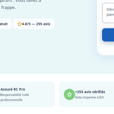
 garant : vous savez à
 frappe.
atuit
4.8/5 — 255 avis
Assuré RC Pro
+255 avis vérifiés
Responsabilité civile
Note moyenne 4.8/5
professionnelle