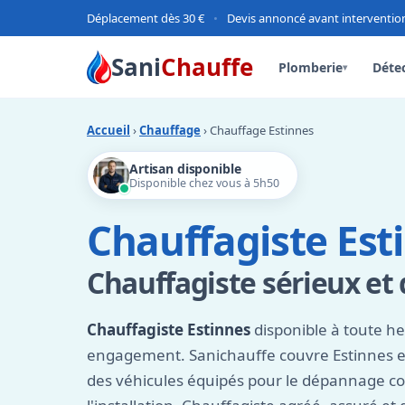
Déplacement dès 30 €
•
Devis annoncé avant interventio
Sani
Chauffe
Plomberie
Détec
▾
Accueil
›
Chauffage
› Chauffage Estinnes
Artisan disponible
Disponible chez vous à 5h50
Chauffagiste Est
Chauffagiste sérieux et 
Chauffagiste Estinnes
disponible à toute he
engagement. Sanichauffe couvre Estinnes e
des véhicules équipés pour le dépannage 