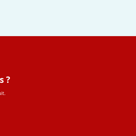
s ?
it.