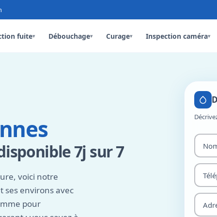
n
tion fuite
Débouchage
Curage
Inspection caméra
▾
▾
▾
▾
D
Décrive
innes
disponible 7j sur 7
ure, voici notre
t ses environs avec
comme pour