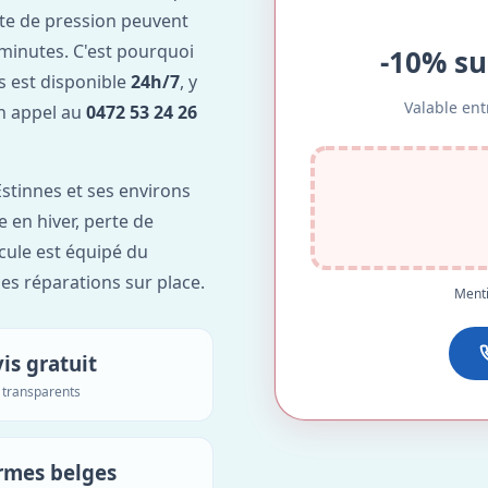
te de pression peuvent
minutes. C'est pourquoi
-10% su
s est disponible
24h/7
, y
Valable ent
Un appel au
0472 53 24 26
stinnes et ses environs
e en hiver, perte de
icule est équipé du
des réparations sur place.
Menti
is gratuit
s transparents
rmes belges