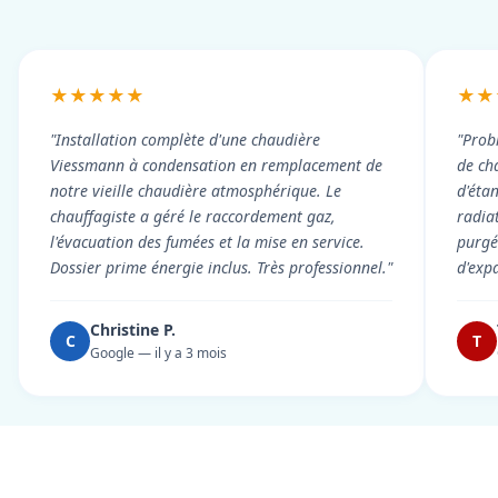
★★★★★
★★
"Installation complète d'une chaudière
"Prob
Viessmann à condensation en remplacement de
de cha
notre vieille chaudière atmosphérique. Le
d'éta
chauffagiste a géré le raccordement gaz,
radiat
l'évacuation des fumées et la mise en service.
purgé 
Dossier prime énergie inclus. Très professionnel."
d'exp
Christine P.
C
T
Google — il y a 3 mois