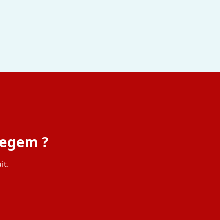
tegem ?
it.