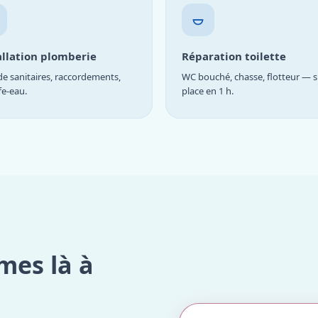
allation plomberie
Réparation toilette
e sanitaires, raccordements,
WC bouché, chasse, flotteur — s
fe-eau.
place en 1 h.
mes là à