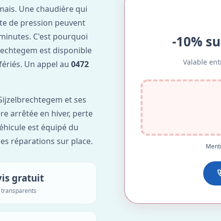
mais. Une chaudière qui
te de pression peuvent
minutes. C'est pourquoi
-10% su
rechtegem est disponible
Valable ent
 fériés. Un appel au
0472
ijzelbrechtegem et ses
re arrêtée en hiver, perte
véhicule est équipé du
des réparations sur place.
Menti
is gratuit
s transparents