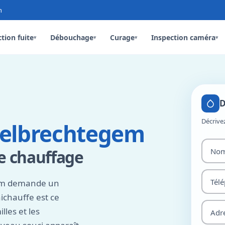
n
tion fuite
Débouchage
Curage
Inspection caméra
▾
▾
▾
▾
D
Décrive
jzelbrechtegem
re chauffage
gem demande un
nichauffe est ce
lles et les