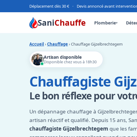
Déplacement dès 30 €
•
Devis annoncé avant interventio
Sani
Chauffe
Plomberie
Détec
▾
Accueil
›
Chauffage
› Chauffage Gijzelbrechtegem
Artisan disponible
Disponible chez vous à 18h30
Chauffagiste Gi
Le bon réflexe pour vot
Un dépannage chauffage à Gijzelbrechte
artisan réactif et qualifié. Depuis 15 ans, Sa
chauffagiste Gijzelbrechtegem
que les fami