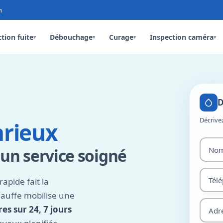
n
tion fuite
Débouchage
Curage
Inspection caméra
▾
▾
▾
▾
D
Décrive
nrieux
 un service soigné
apide fait la
hauffe mobilise une
es sur 24, 7 jours