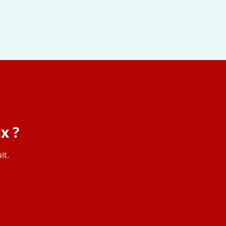
x ?
it.