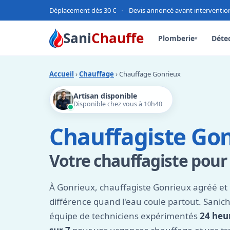
Déplacement dès 30 €
•
Devis annoncé avant interventio
Sani
Chauffe
Plomberie
Détec
▾
Accueil
›
Chauffage
› Chauffage Gonrieux
Artisan disponible
Disponible chez vous à 10h40
Chauffagiste Go
Votre chauffagiste pour
À Gonrieux, chauffagiste Gonrieux agréé et r
différence quand l'eau coule partout. Sanic
équipe de techniciens expérimentés
24 heur