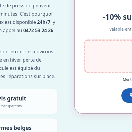
te de pression peuvent
minutes. C'est pourquoi
-10% su
x est disponible
24h/7
, y
Valable ent
Un appel au
0472 53 24 26
onrieux et ses environs
e en hiver, perte de
icule est équipé du
des réparations sur place.
Menti
is gratuit
s transparents
rmes belges