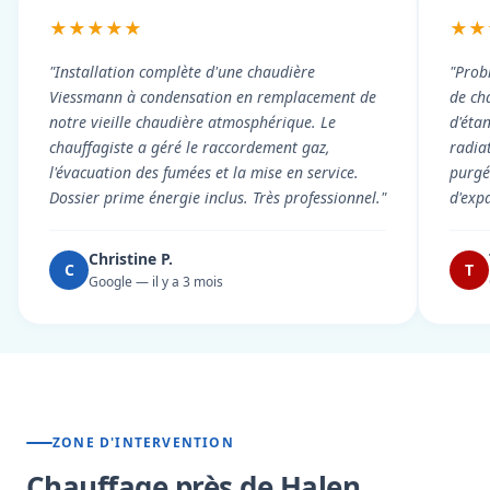
★★★★★
★★
"Installation complète d'une chaudière
"Prob
Viessmann à condensation en remplacement de
de cha
notre vieille chaudière atmosphérique. Le
d'éta
chauffagiste a géré le raccordement gaz,
radiat
l'évacuation des fumées et la mise en service.
purgé 
Dossier prime énergie inclus. Très professionnel."
d'exp
Christine P.
C
T
Google — il y a 3 mois
ZONE D'INTERVENTION
Chauffage près de Halen