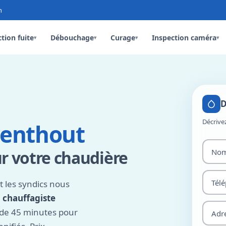
n
tion fuite
Débouchage
Curage
Inspection caméra
▾
▾
▾
▾
D
Décrive
renthout
ur votre chaudière
t les syndics nous
,
chauffagiste
 de 45 minutes pour