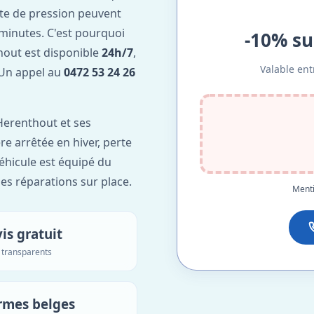
te de pression peuvent
minutes. C'est pourquoi
-10% su
out est disponible
24h/7
,
Valable ent
. Un appel au
0472 53 24 26
Herenthout et ses
re arrêtée en hiver, perte
véhicule est équipé du
des réparations sur place.
Menti
is gratuit
s transparents
rmes belges