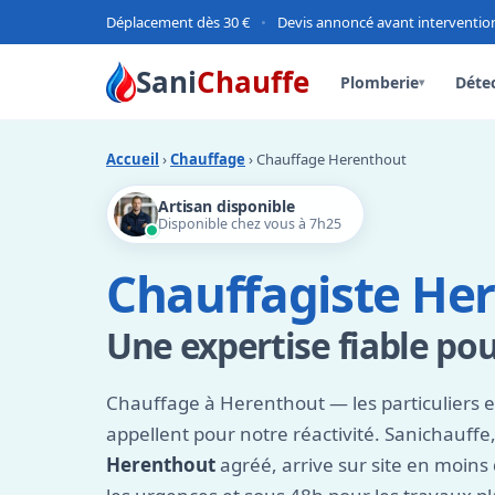
Déplacement dès 30 €
•
Devis annoncé avant interventio
Sani
Chauffe
Plomberie
Détec
▾
Accueil
›
Chauffage
› Chauffage Herenthout
Artisan disponible
Disponible chez vous à 7h25
Chauffagiste He
Une expertise fiable po
Chauffage à Herenthout — les particuliers e
appellent pour notre réactivité. Sanichauffe
Herenthout
agréé, arrive sur site en moins