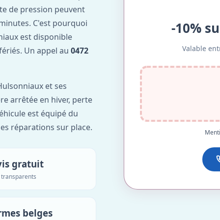
te de pression peuvent
minutes. C'est pourquoi
-10% su
iaux est disponible
Valable ent
 fériés. Un appel au
0472
ulsonniaux et ses
re arrêtée en hiver, perte
véhicule est équipé du
des réparations sur place.
Menti
is gratuit
s transparents
rmes belges