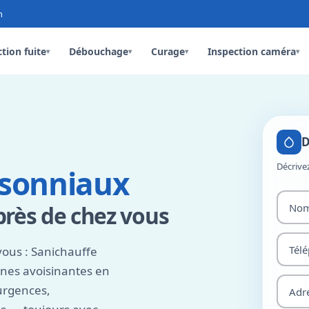
n
tion fuite
Débouchage
Curage
Inspection caméra
▾
▾
▾
▾
D
Décrive
lsonniaux
près de chez vous
ous : Sanichauffe
nes avoisinantes en
urgences,