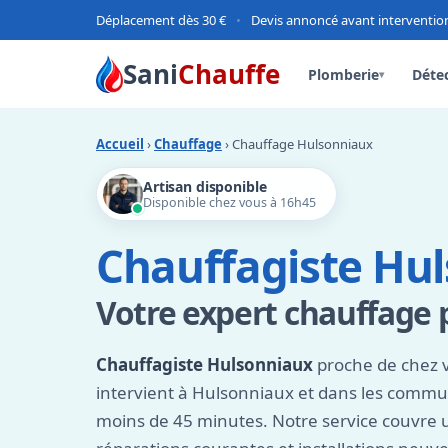
Déplacement dès 30 €
•
Devis annoncé avant interventio
Sani
Chauffe
Plomberie
Détec
▾
Accueil
›
Chauffage
› Chauffage Hulsonniaux
Artisan disponible
Disponible chez vous à 16h45
Chauffagiste Hu
Votre expert chauffage 
Chauffagiste Hulsonniaux
proche de chez v
intervient à Hulsonniaux et dans les commu
moins de 45 minutes. Notre service couvre 