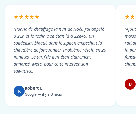
★★★★★
★★
"Panne de chauffage la nuit de Noël. J'ai appelé
"Ajou
à 22h et le technicien était là à 22h45. Un
maiso
condensat bloqué dans le siphon empêchait la
radiat
chaudière de fonctionner. Problème résolu en 20
la po
minutes. Le tarif de nuit était clairement
fonct
annoncé. Merci pour cette intervention
chant
salvatrice."
D
Robert E.
R
Google — il y a 3 mois