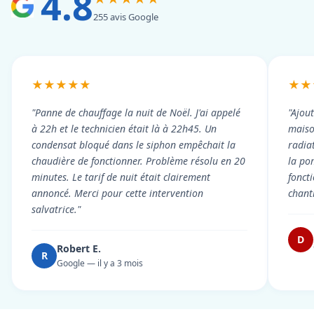
4.8
255 avis Google
★★★★★
★★
"Panne de chauffage la nuit de Noël. J'ai appelé
"Ajou
à 22h et le technicien était là à 22h45. Un
maiso
condensat bloqué dans le siphon empêchait la
radiat
chaudière de fonctionner. Problème résolu en 20
la po
minutes. Le tarif de nuit était clairement
fonct
annoncé. Merci pour cette intervention
chant
salvatrice."
D
Robert E.
R
Google — il y a 3 mois