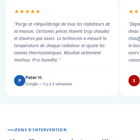
★★★★★
★★
"Purge et rééquilibrage de tous les radiateurs de
"Dépa
la maison. Certaines pièces étaient trop chaudes
d'eau
et d'autres pas assez. Le technicien a mesuré la
chauf
température de chaque radiateur et ajusté les
le boi
vannes thermostatiques. Résultat nettement
notre
meilleur. Prix honnête."
raiso
Peter H.
P
S
Google — il y a 3 semaines
ZONE D'INTERVENTION