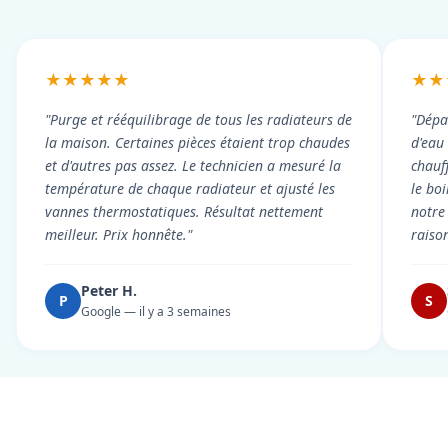
★★★★★
★★
"Purge et rééquilibrage de tous les radiateurs de
"Dépa
la maison. Certaines pièces étaient trop chaudes
d'eau
et d'autres pas assez. Le technicien a mesuré la
chauf
température de chaque radiateur et ajusté les
le boi
vannes thermostatiques. Résultat nettement
notre
meilleur. Prix honnête."
raiso
Peter H.
P
S
Google — il y a 3 semaines