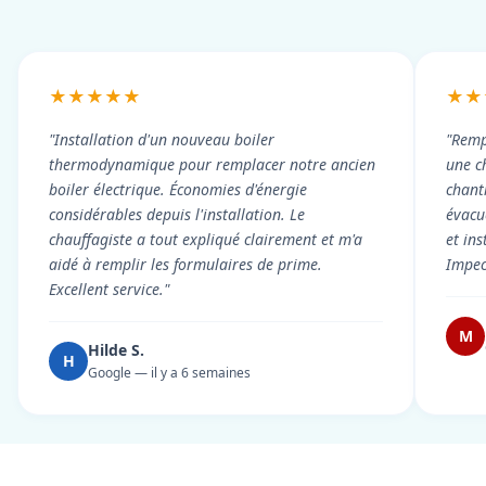
★★★★★
★★
"Installation d'un nouveau boiler
"Remp
thermodynamique pour remplacer notre ancien
une c
boiler électrique. Économies d'énergie
chant
considérables depuis l'installation. Le
évacué
chauffagiste a tout expliqué clairement et m'a
et in
aidé à remplir les formulaires de prime.
Impec
Excellent service."
M
Hilde S.
H
Google — il y a 6 semaines