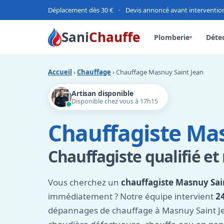
Déplacement dès 30 €
•
Devis annoncé avant interventio
Sani
Chauffe
Plomberie
Détec
▾
Accueil
›
Chauffage
› Chauffage Masnuy Saint Jean
Artisan disponible
Disponible chez vous à 17h15
Chauffagiste Mas
Chauffagiste qualifié et 
Vous cherchez un
chauffagiste Masnuy Sai
immédiatement ? Notre équipe intervient
2
dépannages de chauffage à Masnuy Saint Jea