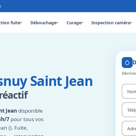
n
tion fuite
Débouchage
Curage
Inspection caméra
▾
▾
▾
▾
D
Décrive
nuy Saint Jean
réactif
nt Jean
disponible
4h/7
pour tous vos
n (). Fuite,