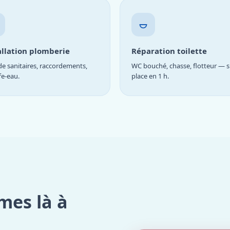
allation plomberie
Réparation toilette
e sanitaires, raccordements,
WC bouché, chasse, flotteur — s
fe-eau.
place en 1 h.
mes là à