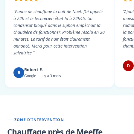
"Panne de chauffage la nuit de Noël. J'ai appelé
"Ajou
à 22h et le technicien était là à 22h45. Un
maiso
condensat bloqué dans le siphon empêchait la
radiat
chaudière de fonctionner. Problème résolu en 20
la po
minutes. Le tarif de nuit était clairement
fonct
annoncé. Merci pour cette intervention
chant
salvatrice."
D
Robert E.
R
Google — il y a 3 mois
ZONE D'INTERVENTION
Chauffage près de Meeffe