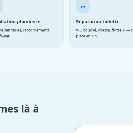
allation plomberie
Réparation toilette
e sanitaires, raccordements,
WC bouché, chasse, flotteur — s
fe-eau.
place en 1 h.
mes là à