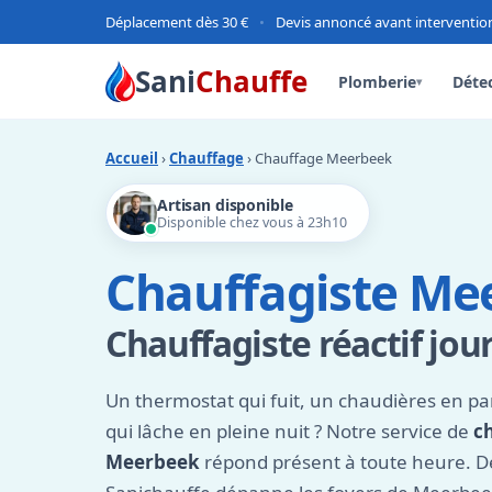
Déplacement dès 30 €
•
Devis annoncé avant interventio
Sani
Chauffe
Plomberie
Détec
▾
Accueil
›
Chauffage
› Chauffage Meerbeek
Artisan disponible
Disponible chez vous à 23h10
Chauffagiste Me
Chauffagiste réactif jour
Un thermostat qui fuit, un chaudières en p
qui lâche en pleine nuit ? Notre service de
c
Meerbeek
répond présent à toute heure. De