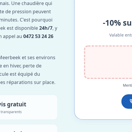
mais. Une chaudière qui
te de pression peuvent
minutes. C'est pourquoi
-10% su
k est disponible
24h/7
, y
Valable ent
Un appel au
0472 53 24 26
Meerbeek et ses environs
e en hiver, perte de
icule est équipé du
des réparations sur place.
Menti
is gratuit
s transparents