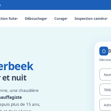
n
tion fuite
Débouchage
Curage
Inspection caméra
▾
▾
▾
▾
D
Décrive
erbeek
 et nuit
anne, une chaudière
hauffagiste
puis plus de 15 ans,