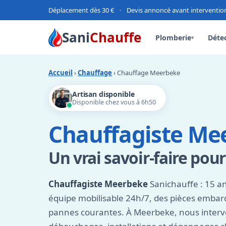
Déplacement dès 30 €
•
Devis annoncé avant interventio
Sani
Chauffe
Plomberie
Détec
▾
Accueil
›
Chauffage
› Chauffage Meerbeke
Artisan disponible
Disponible chez vous à 6h50
Chauffagiste Me
Un vrai savoir-faire pou
Chauffagiste Meerbeke
Sanichauffe : 15 a
équipe mobilisable 24h/7, des pièces emba
pannes courantes. À Meerbeke, nous interve