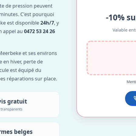
te de pression peuvent
minutes. C'est pourquoi
-10% su
e est disponible
24h/7
, y
Valable ent
Un appel au
0472 53 24 26
Meerbeke et ses environs
e en hiver, perte de
icule est équipé du
des réparations sur place.
Menti
is gratuit
s transparents
rmes belges