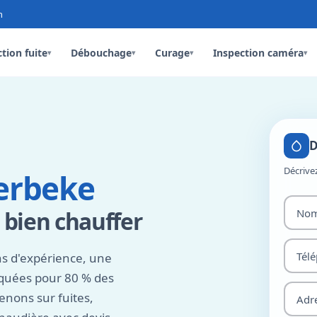
n
tion fuite
Débouchage
Curage
Inspection caméra
▾
▾
▾
▾
D
Décrive
erbeke
r bien chauffer
ns d'expérience, une
rquées pour 80 % des
nons sur fuites,