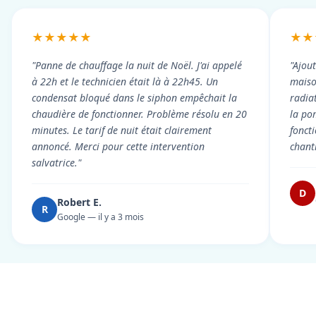
★★★★★
★★
"Panne de chauffage la nuit de Noël. J'ai appelé
"Ajou
à 22h et le technicien était là à 22h45. Un
maiso
condensat bloqué dans le siphon empêchait la
radiat
chaudière de fonctionner. Problème résolu en 20
la po
minutes. Le tarif de nuit était clairement
fonct
annoncé. Merci pour cette intervention
chant
salvatrice."
D
Robert E.
R
Google — il y a 3 mois