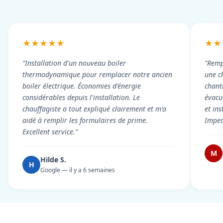
★★★★★
★★
"Installation d'un nouveau boiler
"Remp
thermodynamique pour remplacer notre ancien
une c
boiler électrique. Économies d'énergie
chant
considérables depuis l'installation. Le
évacué
chauffagiste a tout expliqué clairement et m'a
et in
aidé à remplir les formulaires de prime.
Impec
Excellent service."
M
Hilde S.
H
Google — il y a 6 semaines