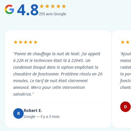
4.8
★★★★★
255 avis Google
★★★★★
★★
"Panne de chauffage la nuit de Noël. J'ai appelé
"Ajou
à 22h et le technicien était là à 22h45. Un
maiso
condensat bloqué dans le siphon empêchait la
radiat
chaudière de fonctionner. Problème résolu en 20
la po
minutes. Le tarif de nuit était clairement
fonct
annoncé. Merci pour cette intervention
chant
salvatrice."
D
Robert E.
R
Google — il y a 3 mois