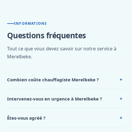
INFORMATIONS
Questions fréquentes
Tout ce que vous devez savoir sur notre service à
Merelbeke.
+
Combien coûte chauffagiste Merelbeke ?
Nos tarifs sont publics et figurent dans le
tableau des prix
de notre hub service. Pour un devis personnalisé à
+
Intervenez-vous en urgence à Merelbeke ?
Merelbeke, appelez le 0472 53 24 26.
Oui, 24h/7, y compris dimanches et jours fériés.
Intervention en moins de 45 minutes en zone urbaine.
+
Êtes-vous agréé ?
Oui. Sanichauffe est une entreprise enregistrée et assurée