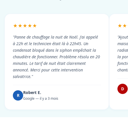
★★★★★
★★
"Panne de chauffage la nuit de Noël. J'ai appelé
"Ajou
à 22h et le technicien était là à 22h45. Un
maiso
condensat bloqué dans le siphon empêchait la
radiat
chaudière de fonctionner. Problème résolu en 20
la po
minutes. Le tarif de nuit était clairement
fonct
annoncé. Merci pour cette intervention
chant
salvatrice."
D
Robert E.
R
Google — il y a 3 mois