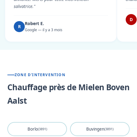
salvatrice."
D
Robert E.
R
Google — il y a 3 mois
ZONE D'INTERVENTION
Chauffage près de Mielen Boven
Aalst
Borlo
Buvingen
(3891)
(3891)