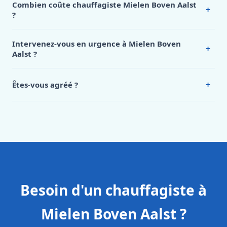
Combien coûte chauffagiste Mielen Boven Aalst
+
?
Nos tarifs sont publics et figurent dans le
tableau des prix
de notre hub service. Pour un devis personnalisé à Mielen
Intervenez-vous en urgence à Mielen Boven
+
Boven Aalst, appelez le 0472 53 24 26.
Aalst ?
Oui, 24h/7, y compris dimanches et jours fériés.
Intervention en moins de 45 minutes en zone urbaine.
+
Êtes-vous agréé ?
Oui. Sanichauffe est une entreprise enregistrée et assurée
en responsabilité civile professionnelle. Nos techniciens
sont formés aux normes belges (NBN, CERGA, STS 62).
Besoin d'un chauffagiste à
Mielen Boven Aalst ?