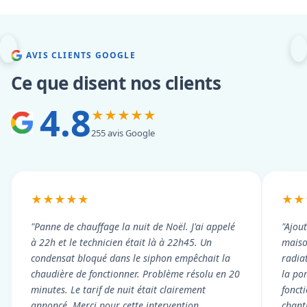
AVIS CLIENTS GOOGLE
Ce que disent nos clients
4.8
★★★★★
255 avis Google
★★★★★
★★
"Panne de chauffage la nuit de Noël. J'ai appelé
"Ajou
à 22h et le technicien était là à 22h45. Un
maiso
condensat bloqué dans le siphon empêchait la
radiat
chaudière de fonctionner. Problème résolu en 20
la po
minutes. Le tarif de nuit était clairement
fonct
annoncé. Merci pour cette intervention
chant