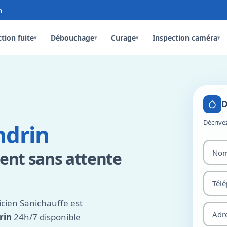
n
tion fuite
Débouchage
Curage
Inspection caméra
▾
▾
▾
▾
D
Décrive
ndrin
ent sans attente
cien Sanichauffe est
rin
24h/7 disponible