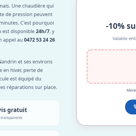
mais. Une chaudière qui
te de pression peuvent
minutes. C'est pourquoi
-10% su
 est disponible
24h/7
, y
Valable ent
Un appel au
0472 53 24 26
andrin et ses environs
e en hiver, perte de
icule est équipé du
des réparations sur place.
Menti
is gratuit
s transparents