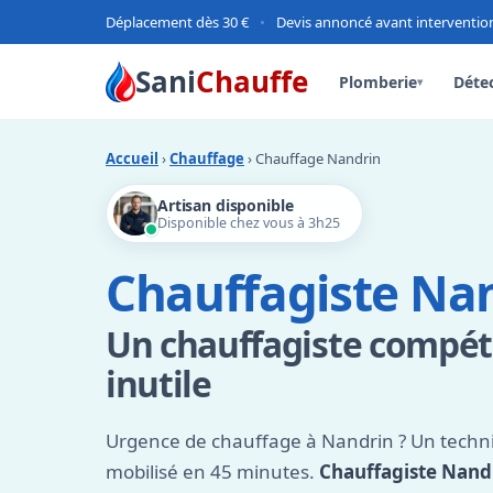
Déplacement dès 30 €
•
Devis annoncé avant interventio
Sani
Chauffe
Plomberie
Détec
▾
Accueil
›
Chauffage
› Chauffage Nandrin
Artisan disponible
Disponible chez vous à 3h25
Chauffagiste Na
Un chauffagiste compét
inutile
Urgence de chauffage à Nandrin ? Un techni
mobilisé en 45 minutes.
Chauffagiste Nand