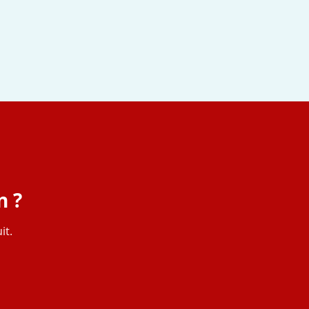
n ?
it.