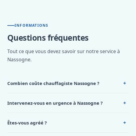
INFORMATIONS
Questions fréquentes
Tout ce que vous devez savoir sur notre service à
Nassogne.
+
Combien coûte chauffagiste Nassogne ?
Nos tarifs sont publics et figurent dans le
tableau des prix
de notre hub service. Pour un devis personnalisé à
+
Intervenez-vous en urgence à Nassogne ?
Nassogne, appelez le 0472 53 24 26.
Oui, 24h/7, y compris dimanches et jours fériés.
Intervention en moins de 45 minutes en zone urbaine.
+
Êtes-vous agréé ?
Oui. Sanichauffe est une entreprise enregistrée et assurée