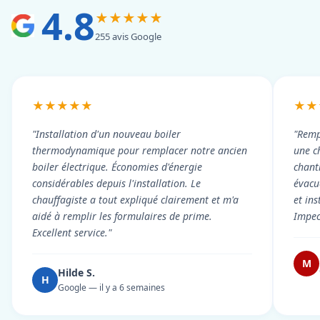
4.8
★★★★★
255 avis Google
★★★★★
★★
"Installation d'un nouveau boiler
"Remp
thermodynamique pour remplacer notre ancien
une c
boiler électrique. Économies d'énergie
chant
considérables depuis l'installation. Le
évacué
chauffagiste a tout expliqué clairement et m'a
et in
aidé à remplir les formulaires de prime.
Impec
Excellent service."
M
Hilde S.
H
Google — il y a 6 semaines