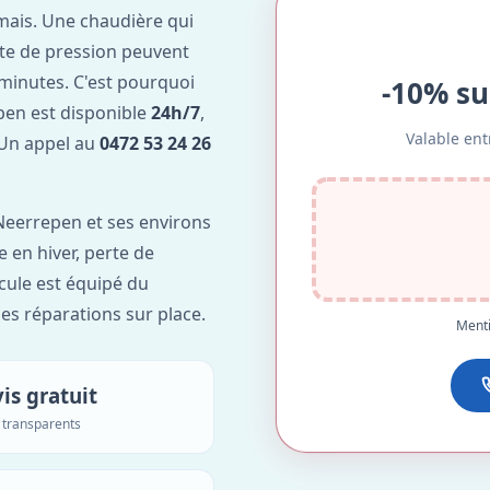
mais. Une chaudière qui
te de pression peuvent
minutes. C'est pourquoi
-10% su
en est disponible
24h/7
,
Valable ent
. Un appel au
0472 53 24 26
Neerrepen et ses environs
e en hiver, perte de
icule est équipé du
des réparations sur place.
Menti
is gratuit
s transparents