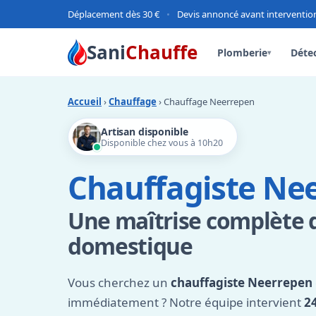
Déplacement dès 30 €
•
Devis annoncé avant interventio
Sani
Chauffe
Plomberie
Détec
▾
Accueil
›
Chauffage
› Chauffage Neerrepen
Artisan disponible
Disponible chez vous à 10h20
Chauffagiste Ne
Une maîtrise complète 
domestique
Vous cherchez un
chauffagiste Neerrepen
immédiatement ? Notre équipe intervient
2