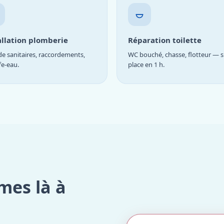
allation plomberie
Réparation toilette
e sanitaires, raccordements,
WC bouché, chasse, flotteur — s
fe-eau.
place en 1 h.
mes là à