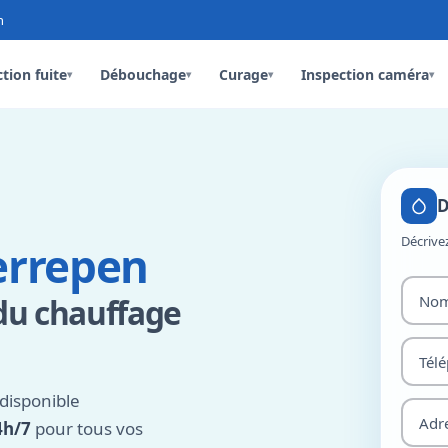
n
tion fuite
Débouchage
Curage
Inspection caméra
▾
▾
▾
▾
D
Décrive
errepen
du chauffage
disponible
4h/7
pour tous vos