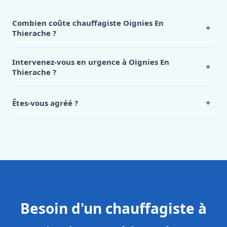
Combien coûte chauffagiste Oignies En
+
Thierache ?
Nos tarifs sont publics et figurent dans le
tableau des prix
de notre hub service. Pour un devis personnalisé à Oignies
Intervenez-vous en urgence à Oignies En
+
En Thierache, appelez le 0472 53 24 26.
Thierache ?
Oui, 24h/7, y compris dimanches et jours fériés.
Intervention en moins de 45 minutes en zone urbaine.
+
Êtes-vous agréé ?
Oui. Sanichauffe est une entreprise enregistrée et assurée
en responsabilité civile professionnelle. Nos techniciens
sont formés aux normes belges (NBN, CERGA, STS 62).
Besoin d'un chauffagiste à