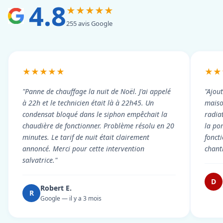
4.8
★★★★★
255 avis Google
★★★★★
★★
"Panne de chauffage la nuit de Noël. J'ai appelé
"Ajou
à 22h et le technicien était là à 22h45. Un
maiso
condensat bloqué dans le siphon empêchait la
radiat
chaudière de fonctionner. Problème résolu en 20
la po
minutes. Le tarif de nuit était clairement
fonct
annoncé. Merci pour cette intervention
chant
salvatrice."
D
Robert E.
R
Google — il y a 3 mois