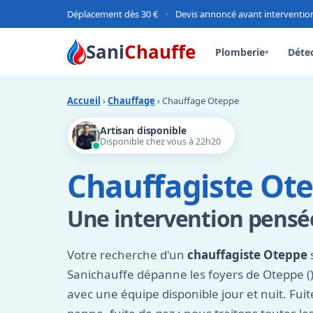
Déplacement dès 30 €
•
Devis annoncé avant interventio
Sani
Chauffe
Plomberie
Détec
▾
Accueil
›
Chauffage
› Chauffage Oteppe
Artisan disponible
Disponible chez vous à 22h20
Chauffagiste Ot
Une intervention pensée
Votre recherche d'un
chauffagiste Oteppe
s
Sanichauffe dépanne les foyers de Oteppe ()
avec une équipe disponible jour et nuit. Fui