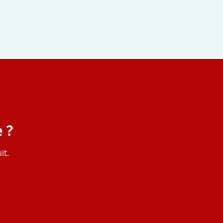
 ?
it.