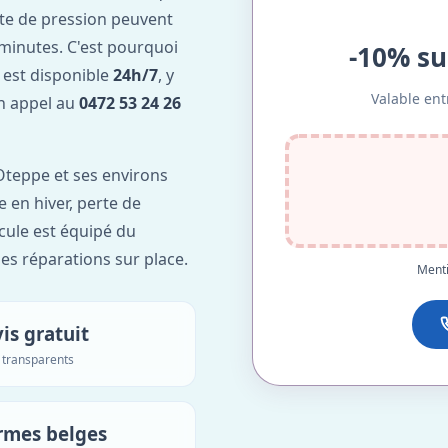
te de pression peuvent
minutes. C'est pourquoi
-10% su
est disponible
24h/7
, y
Valable ent
Un appel au
0472 53 24 26
teppe et ses environs
e en hiver, perte de
icule est équipé du
des réparations sur place.
Menti
is gratuit
s transparents
rmes belges