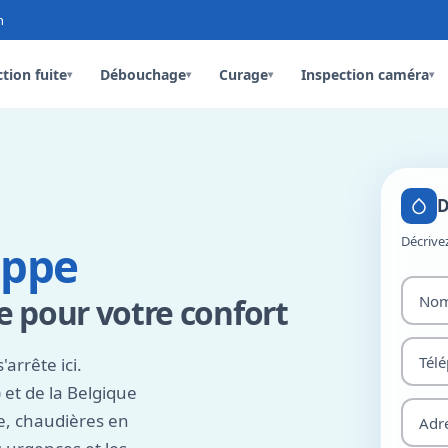
n
tion fuite
Débouchage
Curage
Inspection caméra
▾
▾
▾
▾
D
Décrive
eppe
 pour votre confort
'arrête ici.
 et de la Belgique
te, chaudières en