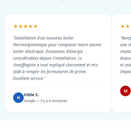
★★★★★
★★
"Installation d'un nouveau boiler
"Remp
thermodynamique pour remplacer notre ancien
une c
boiler électrique. Économies d'énergie
chant
considérables depuis l'installation. Le
évacué
chauffagiste a tout expliqué clairement et m'a
et in
aidé à remplir les formulaires de prime.
Impec
Excellent service."
M
Hilde S.
H
Google — il y a 6 semaines