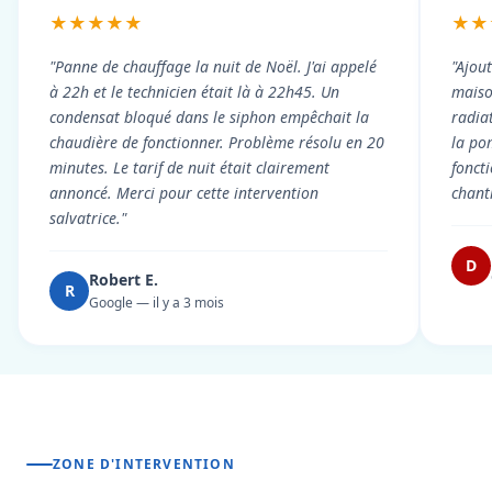
★★★★★
★★
"Panne de chauffage la nuit de Noël. J'ai appelé
"Ajou
à 22h et le technicien était là à 22h45. Un
maiso
condensat bloqué dans le siphon empêchait la
radiat
chaudière de fonctionner. Problème résolu en 20
la po
minutes. Le tarif de nuit était clairement
fonct
annoncé. Merci pour cette intervention
chant
salvatrice."
D
Robert E.
R
Google — il y a 3 mois
ZONE D'INTERVENTION