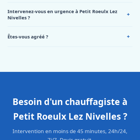
Nos tarifs sont publics et figurent dans le
tableau des prix
de notre hub service. Pour un devis personnalisé à Petit
Intervenez-vous en urgence à Petit Roeulx Lez
+
Roeulx Lez Nivelles, appelez le 0472 53 24 26.
Nivelles ?
Oui, 24h/7, y compris dimanches et jours fériés.
Intervention en moins de 45 minutes en zone urbaine.
+
Êtes-vous agréé ?
Oui. Sanichauffe est une entreprise enregistrée et assurée
en responsabilité civile professionnelle. Nos techniciens
sont formés aux normes belges (NBN, CERGA, STS 62).
Besoin d'un chauffagiste à
Petit Roeulx Lez Nivelles ?
Intervention en moins de 45 minutes, 24h/24,
7j/7. Devis gratuit.