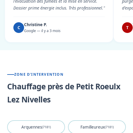
l'évacuation des fumées et la mise en service.
purgé 
Dossier prime énergie inclus. Très professionnel."
d'exp
Christine P.
C
T
Google — il y a 3 mois
ZONE D'INTERVENTION
Chauffage près de Petit Roeulx
Lez Nivelles
Arquennes
Familleureux
(7181)
(7181)