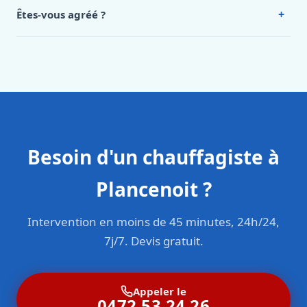
Intervention en moins de 45 minutes en zone urbaine.
+
Êtes-vous agréé ?
Oui. Sanichauffe est une entreprise enregistrée et assurée
en responsabilité civile professionnelle. Nos techniciens
sont formés aux normes belges (NBN, CERGA, STS 62).
Besoin d'un chauffagiste à
Plancenoit ?
Intervention en moins de 45 minutes, 24h/24,
7j/7. Devis gratuit.
Appeler le
0472 53 24 26