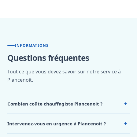
INFORMATIONS
Questions fréquentes
Tout ce que vous devez savoir sur notre service à
Plancenoit.
+
Combien coûte chauffagiste Plancenoit ?
Nos tarifs sont publics et figurent dans le
tableau des prix
de notre hub service. Pour un devis personnalisé à
+
Intervenez-vous en urgence à Plancenoit ?
Plancenoit, appelez le 0472 53 24 26.
Oui, 24h/7, y compris dimanches et jours fériés.