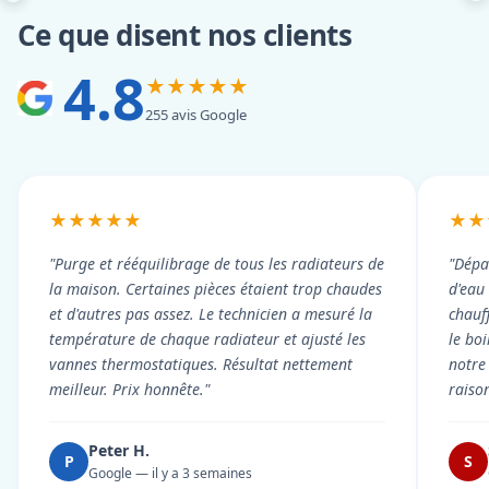
Ce que disent nos clients
4.8
★★★★★
255 avis Google
★★★★★
★★
"Purge et rééquilibrage de tous les radiateurs de
"Dépa
la maison. Certaines pièces étaient trop chaudes
d'eau
et d'autres pas assez. Le technicien a mesuré la
chauf
température de chaque radiateur et ajusté les
le boi
vannes thermostatiques. Résultat nettement
notre
meilleur. Prix honnête."
raiso
Peter H.
P
S
Google — il y a 3 semaines