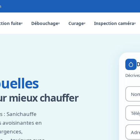
n
tion fuite
Débouchage
Curage
Inspection caméra
▾
▾
▾
▾
D
Décrive
uelles
ur mieux chauffer
 : Sanichauffe
s avoisinantes en
urgences,