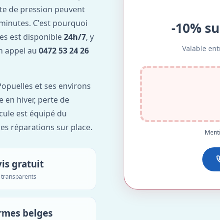
te de pression peuvent
minutes. C'est pourquoi
-10% su
es est disponible
24h/7
, y
Valable ent
Un appel au
0472 53 24 26
opuelles et ses environs
e en hiver, perte de
icule est équipé du
des réparations sur place.
Menti
is gratuit
s transparents
rmes belges