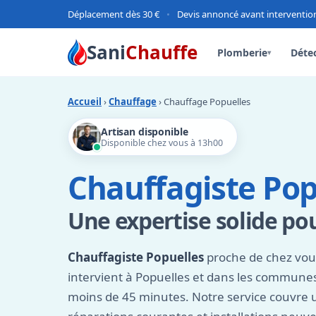
Déplacement dès 30 €
•
Devis annoncé avant interventio
Sani
Chauffe
Plomberie
Détec
▾
Accueil
›
Chauffage
› Chauffage Popuelles
Artisan disponible
Disponible chez vous à 13h00
Chauffagiste Pop
Une expertise solide po
Chauffagiste Popuelles
proche de chez vous
intervient à Popuelles et dans les commune
moins de 45 minutes. Notre service couvre 