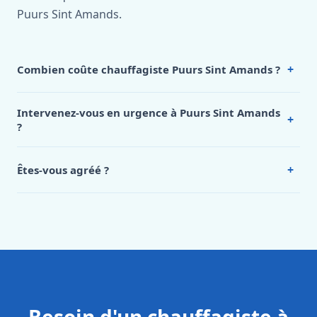
Puurs Sint Amands.
+
Combien coûte chauffagiste Puurs Sint Amands ?
Nos tarifs sont publics et figurent dans le
tableau des prix
de notre hub service. Pour un devis personnalisé à Puurs
Intervenez-vous en urgence à Puurs Sint Amands
+
Sint Amands, appelez le 0472 53 24 26.
?
Oui, 24h/7, y compris dimanches et jours fériés.
Intervention en moins de 45 minutes en zone urbaine.
+
Êtes-vous agréé ?
Oui. Sanichauffe est une entreprise enregistrée et assurée
en responsabilité civile professionnelle. Nos techniciens
sont formés aux normes belges (NBN, CERGA, STS 62).