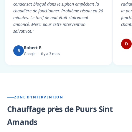
condensat bloqué dans le siphon empêchait la
radiat
chaudière de fonctionner. Problème résolu en 20
la po
minutes. Le tarif de nuit était clairement
fonct
annoncé. Merci pour cette intervention
chant
salvatrice."
D
Robert E.
R
Google — il y a 3 mois
ZONE D'INTERVENTION
Chauffage près de Puurs Sint
Amands