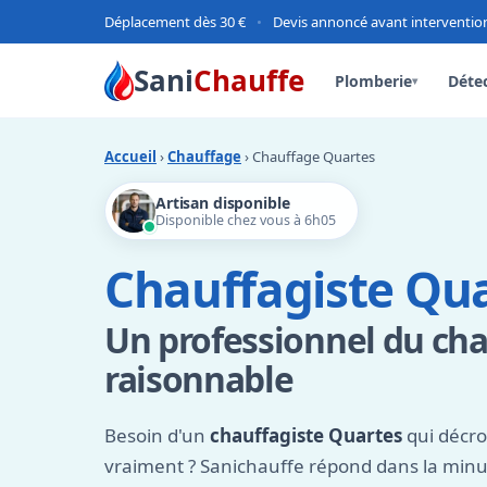
Déplacement dès 30 €
•
Devis annoncé avant interventio
Sani
Chauffe
Plomberie
Détec
▾
Accueil
›
Chauffage
› Chauffage Quartes
Artisan disponible
Disponible chez vous à 6h05
Chauffagiste Qu
Un professionnel du cha
raisonnable
Besoin d'un
chauffagiste Quartes
qui décro
vraiment ? Sanichauffe répond dans la minut