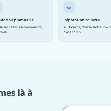
allation plomberie
Réparation toilette
e sanitaires, raccordements,
WC bouché, chasse, flotteur — s
fe-eau.
place en 1 h.
mes là à