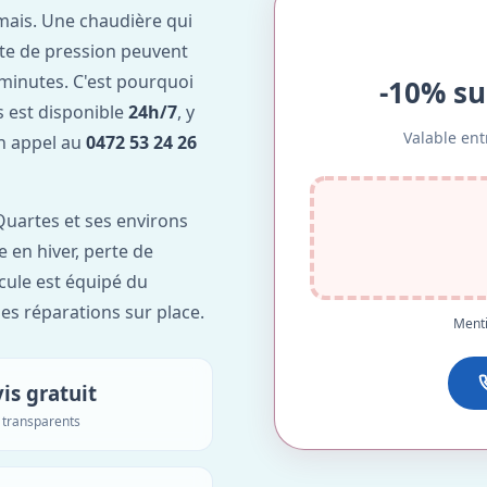
mais. Une chaudière qui
te de pression peuvent
minutes. C'est pourquoi
-10% su
 est disponible
24h/7
, y
Valable ent
Un appel au
0472 53 24 26
uartes et ses environs
e en hiver, perte de
icule est équipé du
des réparations sur place.
Menti
is gratuit
s transparents