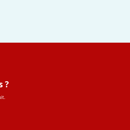
s ?
it.