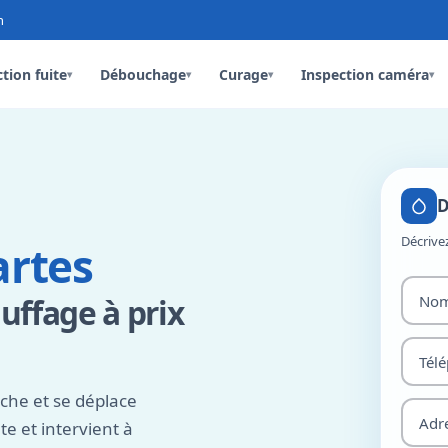
n
tion fuite
Débouchage
Curage
Inspection caméra
▾
▾
▾
▾
D
Décrive
artes
uffage à prix
che et se déplace
e et intervient à