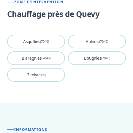
ZONE D'INTERVENTION
Chauffage près de Quevy
Asquillies
Aulnois
(7040)
(7040)
Blaregnies
Bougnies
(7040)
(7040)
Genly
(7040)
INFORMATIONS