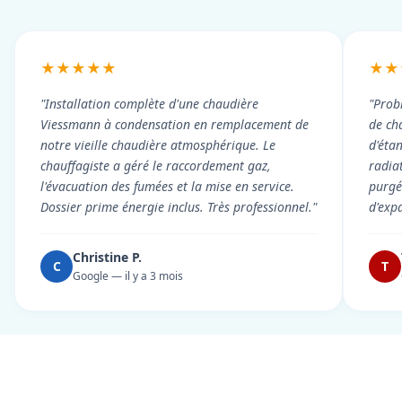
★★★★★
★★
"Installation complète d'une chaudière
"Prob
Viessmann à condensation en remplacement de
de cha
notre vieille chaudière atmosphérique. Le
d'éta
chauffagiste a géré le raccordement gaz,
radiat
l'évacuation des fumées et la mise en service.
purgé 
Dossier prime énergie inclus. Très professionnel."
d'exp
Christine P.
C
T
Google — il y a 3 mois