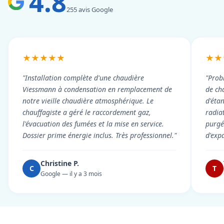
4.8
255 avis Google
★★★★★
★★
"Installation complète d'une chaudière
"Prob
Viessmann à condensation en remplacement de
de cha
notre vieille chaudière atmosphérique. Le
d'éta
chauffagiste a géré le raccordement gaz,
radiat
l'évacuation des fumées et la mise en service.
purgé 
Dossier prime énergie inclus. Très professionnel."
d'exp
Christine P.
C
T
Google — il y a 3 mois