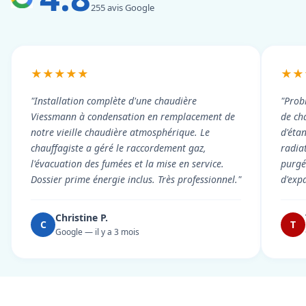
255 avis Google
★★★★★
★★
"Installation complète d'une chaudière
"Prob
Viessmann à condensation en remplacement de
de cha
notre vieille chaudière atmosphérique. Le
d'éta
chauffagiste a géré le raccordement gaz,
radiat
l'évacuation des fumées et la mise en service.
purgé 
Dossier prime énergie inclus. Très professionnel."
d'exp
Christine P.
C
T
Google — il y a 3 mois