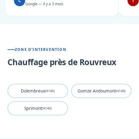
C
T
Google — il y a 3 mois
ZONE D'INTERVENTION
Chauffage près de Rouvreux
Dolembreux
Gomze Andoumont
(4140)
(4140)
Sprimont
(4140)