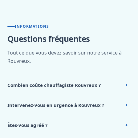
INFORMATIONS
Questions fréquentes
Tout ce que vous devez savoir sur notre service à
Rouvreux.
+
Combien coûte chauffagiste Rouvreux ?
Nos tarifs sont publics et figurent dans le
tableau des prix
de notre hub service. Pour un devis personnalisé à
+
Intervenez-vous en urgence à Rouvreux ?
Rouvreux, appelez le 0472 53 24 26.
Oui, 24h/7, y compris dimanches et jours fériés.
Intervention en moins de 45 minutes en zone urbaine.
+
Êtes-vous agréé ?
Oui. Sanichauffe est une entreprise enregistrée et assurée