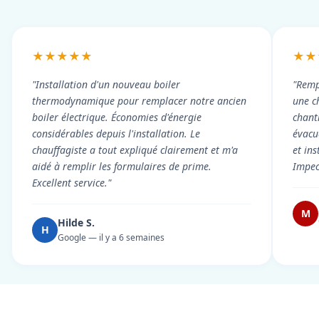
★★★★★
★★
"Installation d'un nouveau boiler
"Remp
thermodynamique pour remplacer notre ancien
une c
boiler électrique. Économies d'énergie
chant
considérables depuis l'installation. Le
évacué
chauffagiste a tout expliqué clairement et m'a
et in
aidé à remplir les formulaires de prime.
Impec
Excellent service."
M
Hilde S.
H
Google — il y a 6 semaines