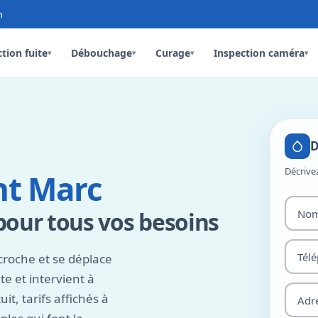
n
tion fuite
Débouchage
Curage
Inspection caméra
▾
▾
▾
▾
D
Décrive
nt Marc
pour tous vos besoins
croche et se déplace
e et intervient à
t, tarifs affichés à