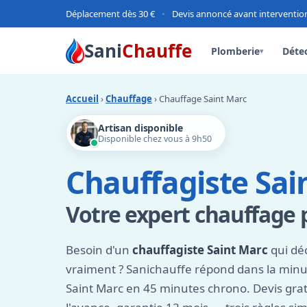
Déplacement dès 30 €
•
Devis annoncé avant interventio
Sani
Chauffe
Plomberie
Détec
▾
Accueil
›
Chauffage
› Chauffage Saint Marc
Artisan disponible
Disponible chez vous à 9h50
Chauffagiste Sai
Votre expert chauffage 
Besoin d'un
chauffagiste Saint Marc
qui dé
vraiment ? Sanichauffe répond dans la minut
Saint Marc en 45 minutes chrono. Devis gratui