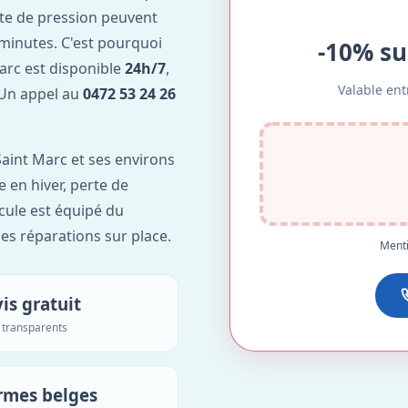
te de pression peuvent
minutes. C'est pourquoi
-10% su
arc est disponible
24h/7
,
Valable ent
. Un appel au
0472 53 24 26
aint Marc et ses environs
e en hiver, perte de
icule est équipé du
des réparations sur place.
Menti
is gratuit
s transparents
rmes belges