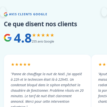
AVIS CLIENTS GOOGLE
Ce que disent nos clients
4.8
★★★★★
255 avis Google
★★★★★
★★
"Panne de chauffage la nuit de Noël. J'ai appelé
"Ajou
à 22h et le technicien était là à 22h45. Un
maiso
condensat bloqué dans le siphon empêchait la
radiat
chaudière de fonctionner. Problème résolu en 20
la po
minutes. Le tarif de nuit était clairement
fonct
annoncé. Merci pour cette intervention
chant
salvatrice."