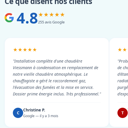
Ce que disent nos clients
4.8
★★★★★
255 avis Google
★★★★★
★★
"Installation complète d'une chaudière
"Prob
Viessmann à condensation en remplacement de
de cha
notre vieille chaudière atmosphérique. Le
d'éta
chauffagiste a géré le raccordement gaz,
radiat
l'évacuation des fumées et la mise en service.
purgé 
Dossier prime énergie inclus. Très professionnel."
d'exp
Christine P.
C
T
Google — il y a 3 mois