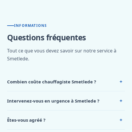
INFORMATIONS
Questions fréquentes
Tout ce que vous devez savoir sur notre service à
Smetlede.
+
Combien coûte chauffagiste Smetlede ?
Nos tarifs sont publics et figurent dans le
tableau des prix
de notre hub service. Pour un devis personnalisé à
+
Intervenez-vous en urgence à Smetlede ?
Smetlede, appelez le 0472 53 24 26.
Oui, 24h/7, y compris dimanches et jours fériés.
Intervention en moins de 45 minutes en zone urbaine.
+
Êtes-vous agréé ?
Oui. Sanichauffe est une entreprise enregistrée et assurée