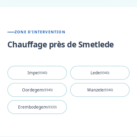
ZONE D'INTERVENTION
Chauffage près de Smetlede
Impe
Lede
(9340)
(9340)
Oordegem
Wanzele
(9340)
(9340)
Erembodegem
(9320)