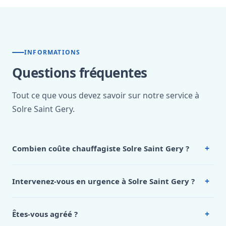
INFORMATIONS
Questions fréquentes
Tout ce que vous devez savoir sur notre service à
Solre Saint Gery.
+
Combien coûte chauffagiste Solre Saint Gery ?
Nos tarifs sont publics et figurent dans le
tableau des prix
de notre hub service. Pour un devis personnalisé à Solre
+
Intervenez-vous en urgence à Solre Saint Gery ?
Saint Gery, appelez le 0472 53 24 26.
Oui, 24h/7, y compris dimanches et jours fériés.
Intervention en moins de 45 minutes en zone urbaine.
+
Êtes-vous agréé ?