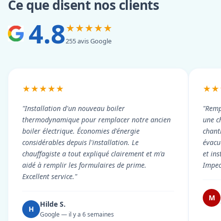
Ce que disent nos clients
4.8
★★★★★
255 avis Google
★★★★★
★★
"Installation d'un nouveau boiler
"Remp
thermodynamique pour remplacer notre ancien
une c
boiler électrique. Économies d'énergie
chant
considérables depuis l'installation. Le
évacué
chauffagiste a tout expliqué clairement et m'a
et in
aidé à remplir les formulaires de prime.
Impec
Excellent service."
M
Hilde S.
H
Google — il y a 6 semaines