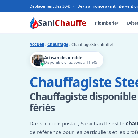
Déplacement dès 30 €
•
Devis annoncé avant interventio
Sani
Chauffe
Plomberie
Détec
▾
Accueil
›
Chauffage
› Chauffage Steenhuffel
Artisan disponible
Disponible chez vous à 11h45
Chauffagiste Ste
Chauffagiste disponible
fériés
Dans le code postal
, Sanichauffe est le
chau
de référence pour les particuliers et les prof