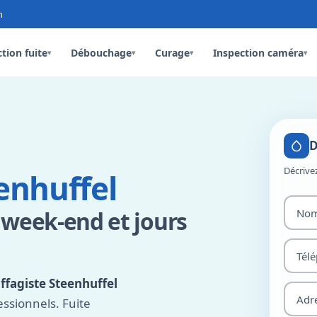
n
tion fuite
Débouchage
Curage
Inspection caméra
▾
▾
▾
▾
D
Décrive
enhuffel
 week-end et jours
ffagiste Steenhuffel
essionnels. Fuite