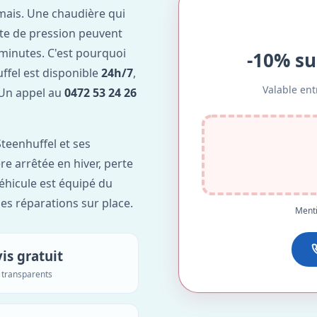
mais. Une chaudière qui
te de pression peuvent
minutes. C'est pourquoi
-10% su
ffel est disponible
24h/7
,
Valable ent
. Un appel au
0472 53 24 26
teenhuffel et ses
re arrêtée en hiver, perte
véhicule est équipé du
des réparations sur place.
Menti
is gratuit
s transparents