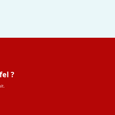
el ?
it.