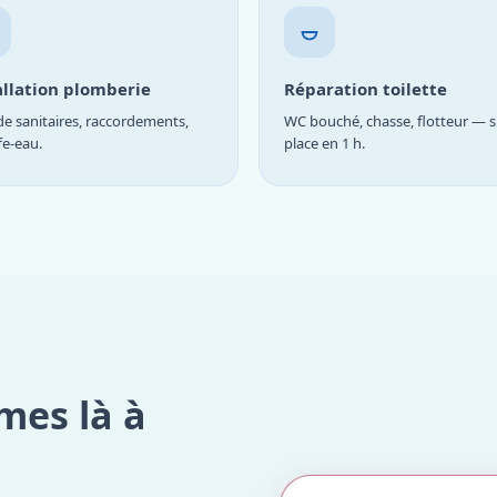
allation plomberie
Réparation toilette
e sanitaires, raccordements,
WC bouché, chasse, flotteur — s
fe-eau.
place en 1 h.
mes là à