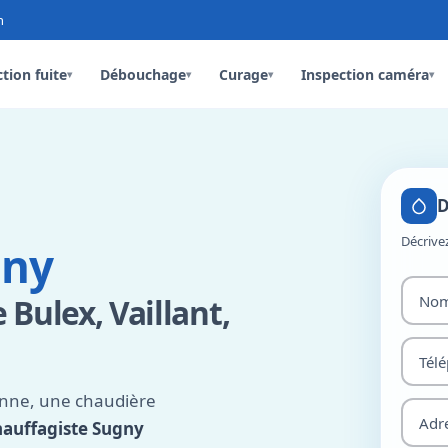
n
tion fuite
Débouchage
Curage
Inspection caméra
▾
▾
▾
▾
D
Décrive
gny
Bulex, Vaillant,
anne, une chaudière
hauffagiste Sugny