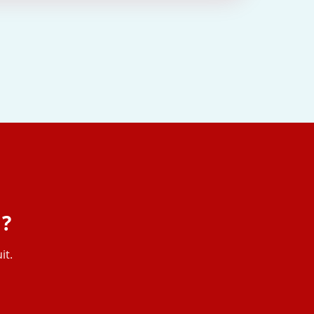
 ?
it.