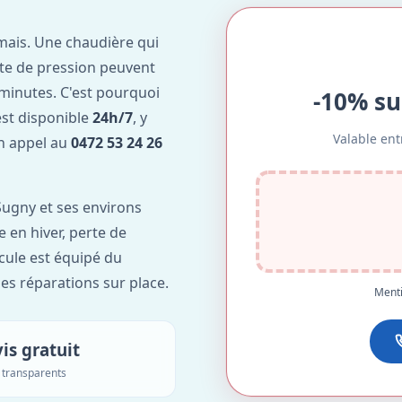
mais. Une chaudière qui
te de pression peuvent
minutes. C'est pourquoi
-10% su
st disponible
24h/7
, y
Valable ent
Un appel au
0472 53 24 26
ugny et ses environs
e en hiver, perte de
icule est équipé du
des réparations sur place.
Menti
is gratuit
s transparents