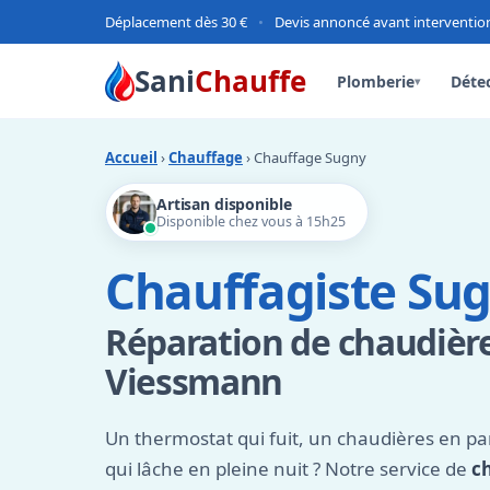
Déplacement dès 30 €
•
Devis annoncé avant interventio
Sani
Chauffe
Plomberie
Détec
▾
Accueil
›
Chauffage
› Chauffage Sugny
Artisan disponible
Disponible chez vous à 15h25
Chauffagiste Su
Réparation de chaudière 
Viessmann
Un thermostat qui fuit, un chaudières en p
qui lâche en pleine nuit ? Notre service de
c