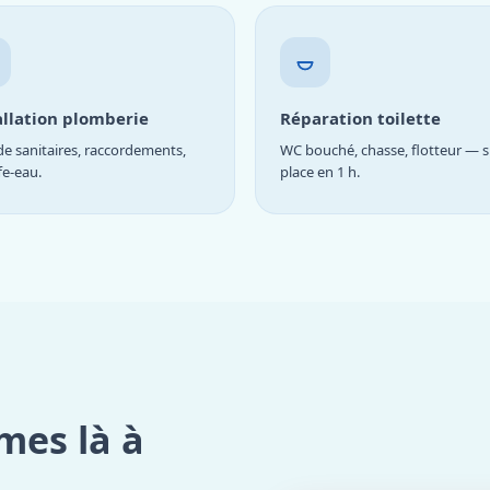
allation plomberie
Réparation toilette
e sanitaires, raccordements,
WC bouché, chasse, flotteur — s
fe-eau.
place en 1 h.
mes là à