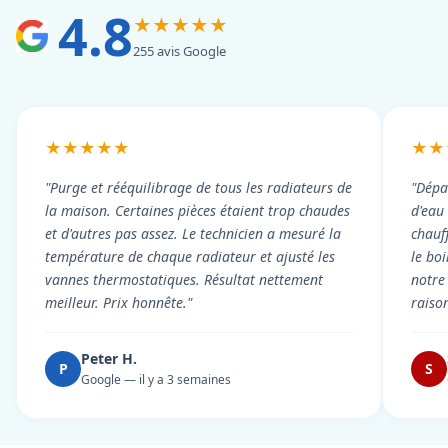
4.8
★★★★★
255 avis Google
★★★★★
★★
"Purge et rééquilibrage de tous les radiateurs de
"Dépa
la maison. Certaines pièces étaient trop chaudes
d'eau
et d'autres pas assez. Le technicien a mesuré la
chauf
température de chaque radiateur et ajusté les
le boi
vannes thermostatiques. Résultat nettement
notre
meilleur. Prix honnête."
raiso
Peter H.
P
S
Google — il y a 3 semaines