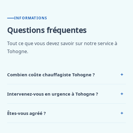
INFORMATIONS
Questions fréquentes
Tout ce que vous devez savoir sur notre service à
Tohogne.
+
Combien coûte chauffagiste Tohogne ?
Nos tarifs sont publics et figurent dans le
tableau des prix
de notre hub service. Pour un devis personnalisé à
+
Intervenez-vous en urgence à Tohogne ?
Tohogne, appelez le 0472 53 24 26.
Oui, 24h/7, y compris dimanches et jours fériés.
Intervention en moins de 45 minutes en zone urbaine.
+
Êtes-vous agréé ?
Oui. Sanichauffe est une entreprise enregistrée et assurée
en responsabilité civile professionnelle. Nos techniciens