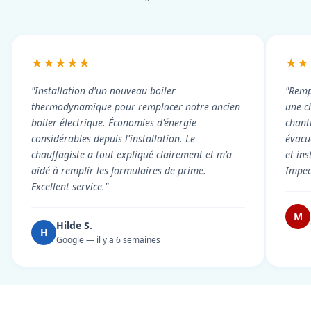
★★★★★
★★
"Installation d'un nouveau boiler
"Remp
thermodynamique pour remplacer notre ancien
une c
boiler électrique. Économies d'énergie
chant
considérables depuis l'installation. Le
évacué
chauffagiste a tout expliqué clairement et m'a
et in
aidé à remplir les formulaires de prime.
Impec
Excellent service."
M
Hilde S.
H
Google — il y a 6 semaines