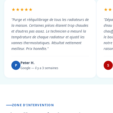
★★★★★
★★
"Purge et rééquilibrage de tous les radiateurs de
"Dépa
la maison. Certaines pièces étaient trop chaudes
d'eau
et d'autres pas assez. Le technicien a mesuré la
chauf
température de chaque radiateur et ajusté les
le boi
vannes thermostatiques. Résultat nettement
notre
meilleur. Prix honnête."
raiso
Peter H.
P
S
Google — il y a 3 semaines
ZONE D'INTERVENTION