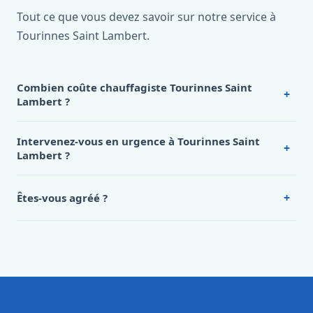
Tout ce que vous devez savoir sur notre service à
Tourinnes Saint Lambert.
Combien coûte chauffagiste Tourinnes Saint
+
Lambert ?
Nos tarifs sont publics et figurent dans le
tableau des prix
de notre hub service. Pour un devis personnalisé à
Intervenez-vous en urgence à Tourinnes Saint
+
Tourinnes Saint Lambert, appelez le 0472 53 24 26.
Lambert ?
Oui, 24h/7, y compris dimanches et jours fériés.
Intervention en moins de 45 minutes en zone urbaine.
+
Êtes-vous agréé ?
Oui. Sanichauffe est une entreprise enregistrée et assurée
en responsabilité civile professionnelle. Nos techniciens
sont formés aux normes belges (NBN, CERGA, STS 62).