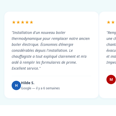
★★★★★
★★
"Installation d'un nouveau boiler
"Remp
thermodynamique pour remplacer notre ancien
une c
boiler électrique. Économies d'énergie
chant
considérables depuis l'installation. Le
évacué
chauffagiste a tout expliqué clairement et m'a
et in
aidé à remplir les formulaires de prime.
Impec
Excellent service."
M
Hilde S.
H
Google — il y a 6 semaines